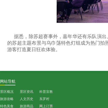
据悉，除苏超赛事外，嘉年华还有乐队演出
的苏超主题布景与乌巾荡特色灯组成为热门拍照
游客打造夏日狂欢体验。
网站导航
景区概况
景区资讯
科普宣教
旅游攻略
人文历史
东罗村
特色美食
旅游商品
网上订票