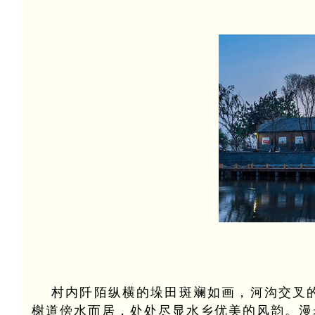
村内阡陌纵横的垛田斑斓如画，河沟交叉
榭道傍水而居，处处尽显水乡优美的风韵。漫