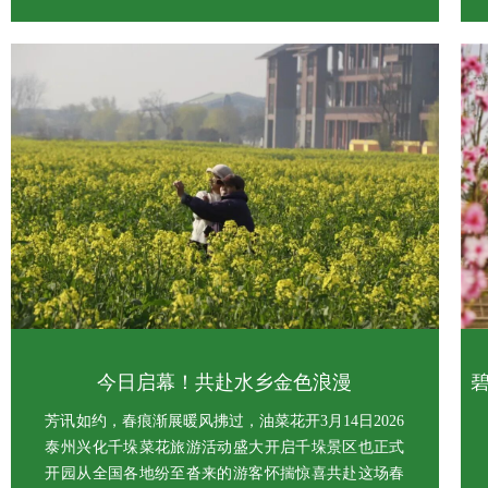
今日启幕！共赴水乡金色浪漫
芳讯如约，春痕渐展暖风拂过，油菜花开3月14日2026
泰州兴化千垛菜花旅游活动盛大开启千垛景区也正式
开园从全国各地纷至沓来的游客怀揣惊喜共赴这场春