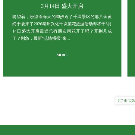
3月14日 盛大开启
盼望着，盼望着春天的脚步近了千垛景区的那片金黄
终于要来了2026泰州兴化千垛菜花旅游活动即将于3月
14日盛大开启最近总有朋友问花开了吗？开到几成
了？别急，最新“花情播报”来...
MORE
共7 页 页次: