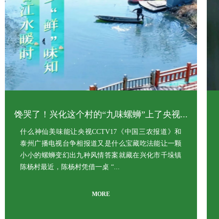
馋哭了！兴化这个村的“九味螺蛳”上了央视...
什么神仙美味能让央视CCTV17《中国三农报道》和
泰州广播电视台争相报道又是什么宝藏吃法能让一颗
小小的螺蛳变幻出九种风情答案就藏在兴化市千垛镇
陈杨村最近，陈杨村凭借一桌 “...
MORE